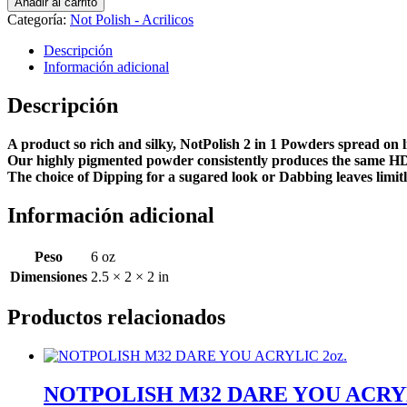
Añadir al carrito
SUGAR
Categoría:
Not Polish - Acrilicos
HIGH
ACRYLIC
Descripción
2oz.
Información adicional
cantidad
Descripción
A product so rich and silky, NotPolish 2 in 1 Powders spread on l
Our highly pigmented powder consistently produces the same HD r
The choice of Dipping for a sugared look or Dabbing leaves limitle
Información adicional
Peso
6 oz
Dimensiones
2.5 × 2 × 2 in
Productos relacionados
NOTPOLISH M32 DARE YOU ACRYL