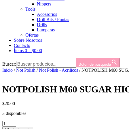
Nippers
Tools
Accesorios
Drill Bits / Puntas
Drills
Lamparas
Ofertas
Sobre Nosotros
Contacto
Ítems 0
–
$
0.00
Buscar:
Botón de búsqueda
Inicio
/
Not Polish
/
Not Polish - Acrilicos
/ NOTPOLISH M60 SUG
NOTPOLISH M60 SUGAR HIG
$
20.00
3 disponibles
NOTPOLISH
M60