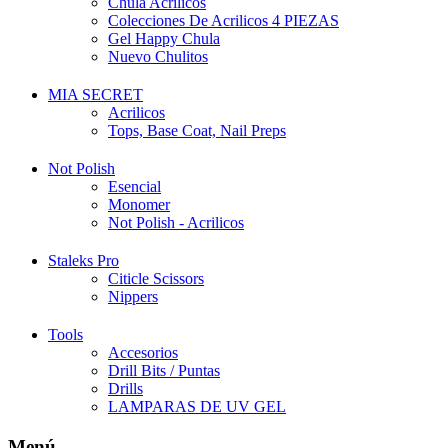
Chula Acrilicos
Colecciones De Acrilicos 4 PIEZAS
Gel Happy Chula
Nuevo Chulitos
MIA SECRET
Acrilicos
Tops, Base Coat, Nail Preps
Not Polish
Esencial
Monomer
Not Polish - Acrilicos
Staleks Pro
Citicle Scissors
Nippers
Tools
Accesorios
Drill Bits / Puntas
Drills
LAMPARAS DE UV GEL
Menú