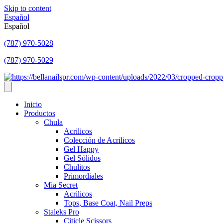
Skip to content
Español
Español
(787) 970-5028
(787) 970-5029
Inicio
Productos
Chula
Acrilicos
Colección de Acrilicos
Gel Happy
Gel Sólidos
Chulitos
Primordiales
Mia Secret
Acrilicos
Tops, Base Coat, Nail Preps
Staleks Pro
Citicle Scissors