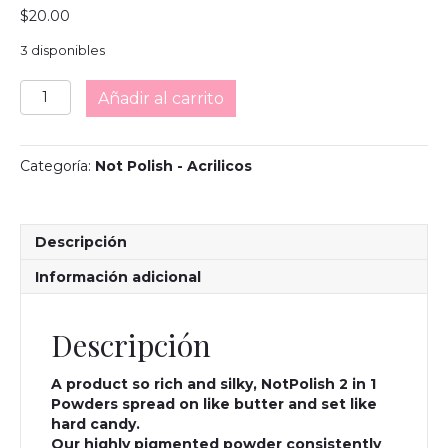
$
20.00
3 disponibles
NOTPOLISH
Añadir al carrito
M59
FIRE
ENGINE
Categoría:
Not Polish - Acrilicos
ACRYLIC
2oz.
cantidad
Descripción
Información adicional
Descripción
A product so rich and silky, NotPolish 2 in 1
Powders spread on like butter and set like
hard candy.
Our highly pigmented powder consistently