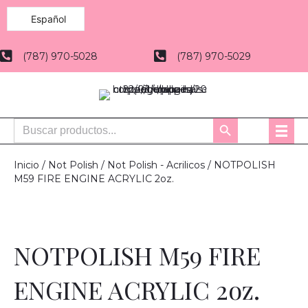
Español
(787) 970-5028
(787) 970-5029
Buscar:
Botón
de
búsqueda
Inicio
/
Not Polish
/
Not Polish - Acrilicos
/ NOTPOLISH
M59 FIRE ENGINE ACRYLIC 2oz.
NOTPOLISH M59 FIRE
ENGINE ACRYLIC 2oz.