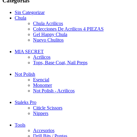
Categorías
Sin Categorizar
Chula
Chula Acrilicos
Colecciones De Acrilicos 4 PIEZAS
Gel Happy Chula
Nuevo Chulitos
MIA SECRET
Acrilicos
Tops, Base Coat, Nail Preps
Not Polish
Esencial
Monomer
Not Polish - Acrilicos
Staleks Pro
Citicle Scissors
Nippers
Tools
Accesorios
Drill Bits / Puntas