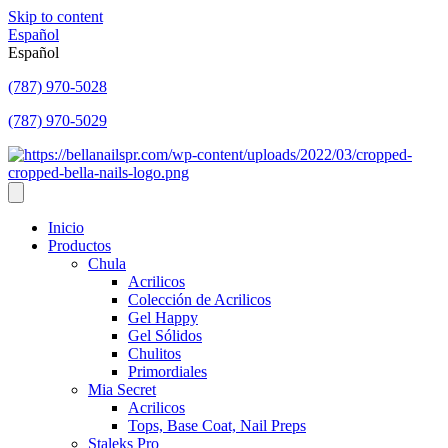
Skip to content
Español
Español
(787) 970-5028
(787) 970-5029
Inicio
Productos
Chula
Acrilicos
Colección de Acrilicos
Gel Happy
Gel Sólidos
Chulitos
Primordiales
Mia Secret
Acrilicos
Tops, Base Coat, Nail Preps
Staleks Pro