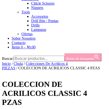
Citicle Scissors
Nippers
Tools
Accesorios
Drill Bits / Puntas
Drills
Lamparas
Ofertas
Sobre Nosotros
Contacto
Ítems 0
–
$
0.00
Buscar:
Botón de búsqueda
Inicio
/
Chula
/
Colecciones De Acrilicos 4
PIEZAS
/ COLECCION DE ACRILICOS CLASSIC 4 PZAS
COLECCION DE
ACRILICOS CLASSIC 4
PZAS