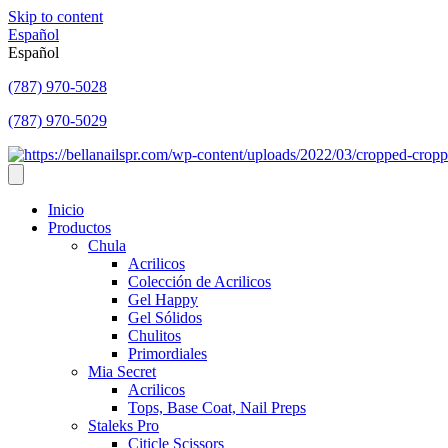
Skip to content
Español
Español
(787) 970-5028
(787) 970-5029
Inicio
Productos
Chula
Acrilicos
Colección de Acrilicos
Gel Happy
Gel Sólidos
Chulitos
Primordiales
Mia Secret
Acrilicos
Tops, Base Coat, Nail Preps
Staleks Pro
Citicle Scissors