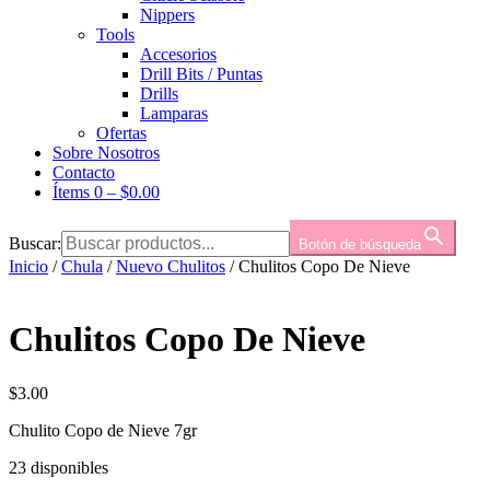
Nippers
Tools
Accesorios
Drill Bits / Puntas
Drills
Lamparas
Ofertas
Sobre Nosotros
Contacto
Ítems 0
–
$
0.00
Buscar:
Botón de búsqueda
Inicio
/
Chula
/
Nuevo Chulitos
/ Chulitos Copo De Nieve
Chulitos Copo De Nieve
$
3.00
Chulito Copo de Nieve 7gr
23 disponibles