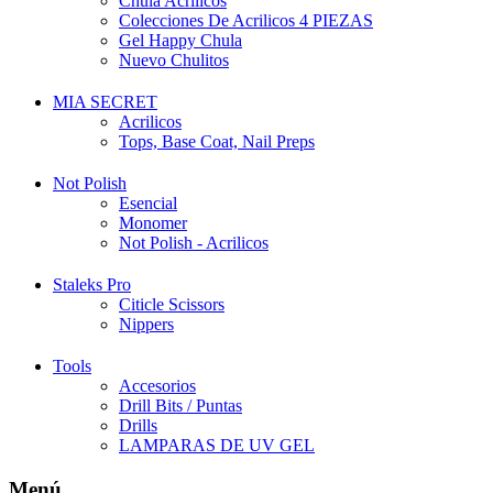
Chula Acrilicos
Colecciones De Acrilicos 4 PIEZAS
Gel Happy Chula
Nuevo Chulitos
MIA SECRET
Acrilicos
Tops, Base Coat, Nail Preps
Not Polish
Esencial
Monomer
Not Polish - Acrilicos
Staleks Pro
Citicle Scissors
Nippers
Tools
Accesorios
Drill Bits / Puntas
Drills
LAMPARAS DE UV GEL
Menú