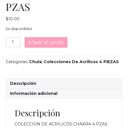
PZAS
$
10.00
24 disponibles
COLECCION
Añadir al carrito
DE
ACRILICOS
CHAKRA
Categorías:
Chula
,
Colecciones De Acrilicos 4 PIEZAS
4
PZAS
cantidad
Descripción
Información adicional
Descripción
COLECCION DE ACRILICOS CHAKRA 4 PZAS