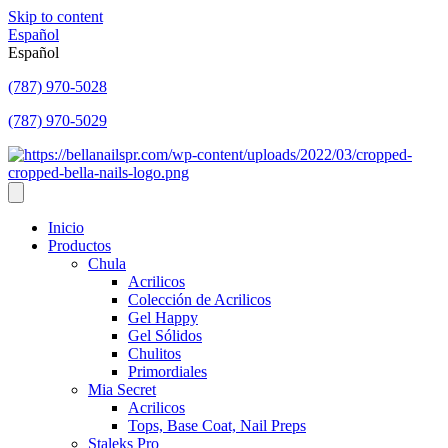
Skip to content
Español
Español
(787) 970-5028
(787) 970-5029
Inicio
Productos
Chula
Acrilicos
Colección de Acrilicos
Gel Happy
Gel Sólidos
Chulitos
Primordiales
Mia Secret
Acrilicos
Tops, Base Coat, Nail Preps
Staleks Pro