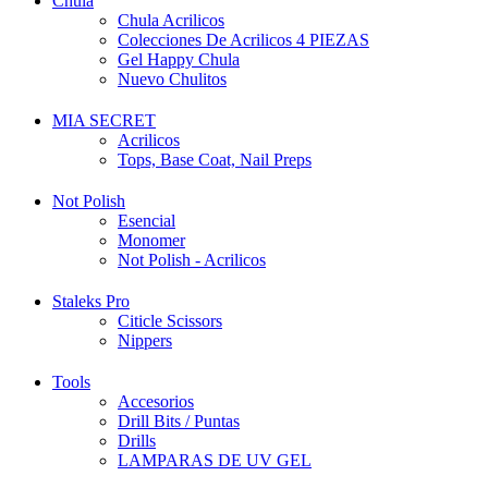
Chula
Chula Acrilicos
Colecciones De Acrilicos 4 PIEZAS
Gel Happy Chula
Nuevo Chulitos
MIA SECRET
Acrilicos
Tops, Base Coat, Nail Preps
Not Polish
Esencial
Monomer
Not Polish - Acrilicos
Staleks Pro
Citicle Scissors
Nippers
Tools
Accesorios
Drill Bits / Puntas
Drills
LAMPARAS DE UV GEL