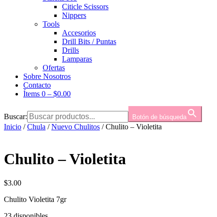
Citicle Scissors
Nippers
Tools
Accesorios
Drill Bits / Puntas
Drills
Lamparas
Ofertas
Sobre Nosotros
Contacto
Ítems 0
–
$
0.00
Buscar:
Botón de búsqueda
Inicio
/
Chula
/
Nuevo Chulitos
/ Chulito – Violetita
Chulito – Violetita
$
3.00
Chulito Violetita 7gr
23 disponibles