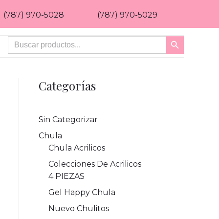
(787) 970-5028
(787) 970-5029
Buscar:
Botón
de
búsqueda
Categorías
Sin Categorizar
Chula
Chula Acrilicos
Colecciones De Acrilicos
4 PIEZAS
Gel Happy Chula
Nuevo Chulitos