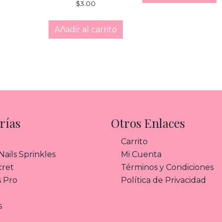
$
3.00
Añadir al carrito
rías
Otros Enlaces
Carrito
ails Sprinkles
Mi Cuenta
cret
Términos y Condiciones
s Pro
Política de Privacidad
s