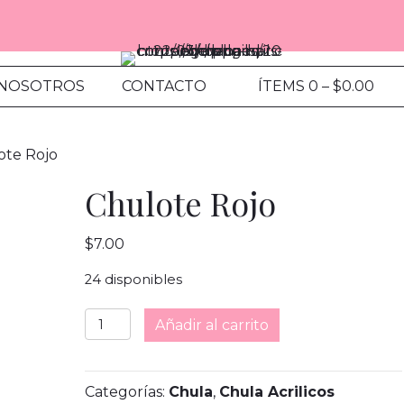
 NOSOTROS
CONTACTO
ÍTEMS 0
–
$
0.00
ote Rojo
Chulote Rojo
$
7.00
24 disponibles
Chulote
Añadir al carrito
Rojo
cantidad
Categorías:
Chula
,
Chula Acrilicos