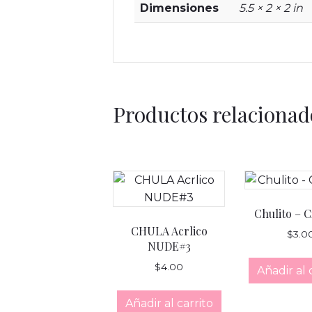
Dimensiones
5.5 × 2 × 2 in
Productos relacionad
Chulito – C
CHULA Acrlico
$
3.0
NUDE#3
$
4.00
Añadir al 
Añadir al carrito