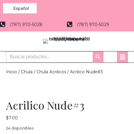
Español
(787) 970-5028
(787) 970-5029
Buscar:
Botón
de
búsqueda
Inicio
/
Chula
/
Chula Acrilicos
/ Acrilico Nude#3
Acrilico Nude#3
$
7.00
24 disponibles