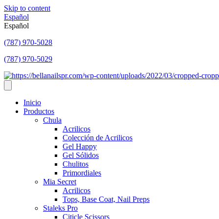
Skip to content
Español
Español
(787) 970-5028
(787) 970-5029
Inicio
Productos
Chula
Acrilicos
Colección de Acrilicos
Gel Happy
Gel Sólidos
Chulitos
Primordiales
Mia Secret
Acrilicos
Tops, Base Coat, Nail Preps
Staleks Pro
Citicle Scissors