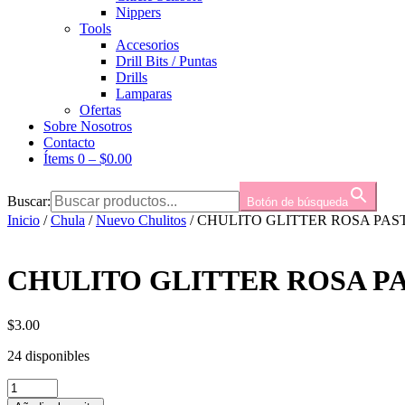
Nippers
Tools
Accesorios
Drill Bits / Puntas
Drills
Lamparas
Ofertas
Sobre Nosotros
Contacto
Ítems 0
–
$
0.00
Buscar:
Botón de búsqueda
Inicio
/
Chula
/
Nuevo Chulitos
/ CHULITO GLITTER ROSA PA
CHULITO GLITTER ROSA P
$
3.00
24 disponibles
CHULITO
GLITTER