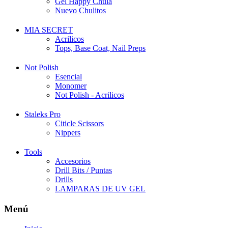
Gel Happy Chula
Nuevo Chulitos
MIA SECRET
Acrilicos
Tops, Base Coat, Nail Preps
Not Polish
Esencial
Monomer
Not Polish - Acrilicos
Staleks Pro
Citicle Scissors
Nippers
Tools
Accesorios
Drill Bits / Puntas
Drills
LAMPARAS DE UV GEL
Menú