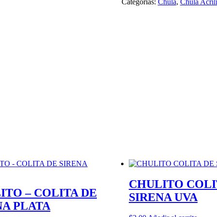
Categorías:
Chula
,
Chula Acril
cantidad
CHULITO COLI
ITO – COLITA DE
SIRENA UVA
NA PLATA