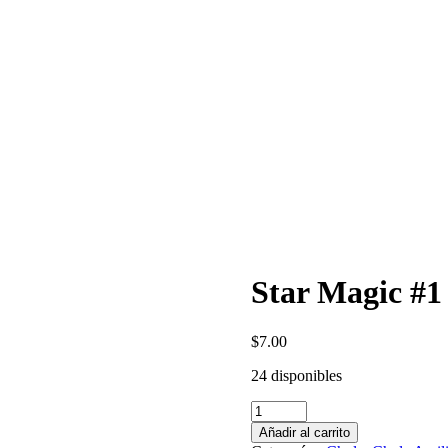
Star Magic #1
$
7.00
24 disponibles
Star
Magic
Añadir al carrito
#1