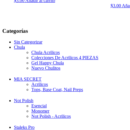
$
3.00
Añadir al carrito
$
3.00
Añad
Categorías
Sin Categorizar
Chula
Chula Acrilicos
Colecciones De Acrilicos 4 PIEZAS
Gel Happy Chula
Nuevo Chulitos
MIA SECRET
Acrilicos
Tops, Base Coat, Nail Preps
Not Polish
Esencial
Monomer
Not Polish - Acrilicos
Staleks Pro