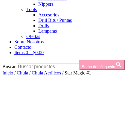
Nippers
Tools
Accesorios
Drill Bits / Puntas
Drills
Lamparas
Ofertas
Sobre Nosotros
Contacto
Ítems 0
–
$
0.00
Buscar:
Botón de búsqueda
Inicio
/
Chula
/
Chula Acrilicos
/ Star Magic #1