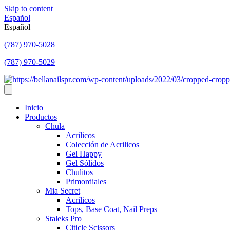
Skip to content
Español
Español
(787) 970-5028
(787) 970-5029
Inicio
Productos
Chula
Acrilicos
Colección de Acrilicos
Gel Happy
Gel Sólidos
Chulitos
Primordiales
Mia Secret
Acrilicos
Tops, Base Coat, Nail Preps
Staleks Pro
Citicle Scissors