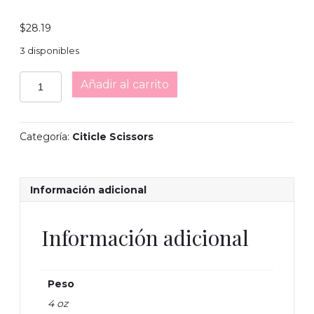
$
28.19
3 disponibles
Staleks
Añadir al carrito
Pro
Exclusive
21-
1
Categoría:
Citicle Scissors
Cuticle
Scissors
cantidad
Información adicional
Información adicional
Peso
4 oz