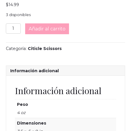
$
14.99
3 disponibles
Staleks
Añadir al carrito
Expert
50-
1
Categoría:
Citicle Scissors
Cuticle
Scissors
cantidad
Información adicional
Información adicional
Peso
4 oz
Dimensiones