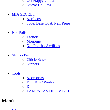
Gel Happy Chula
Nuevo Chulitos
MIA SECRET
Acrilicos
Tops, Base Coat, Nail Preps
Not Polish
Esencial
Monomer
Not Polish - Acrilicos
Staleks Pro
Citicle Scissors
Nippers
Tools
Accesorios
Drill Bits / Puntas
Drills
LAMPARAS DE UV GEL
Menú