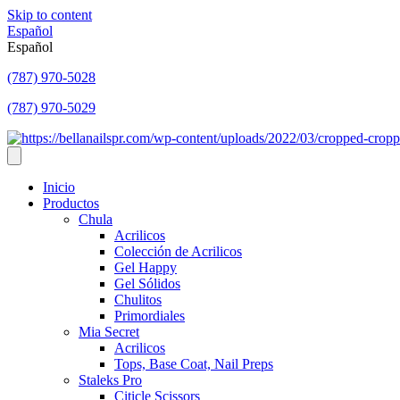
Skip to content
Español
Español
(787) 970-5028
(787) 970-5029
Inicio
Productos
Chula
Acrilicos
Colección de Acrilicos
Gel Happy
Gel Sólidos
Chulitos
Primordiales
Mia Secret
Acrilicos
Tops, Base Coat, Nail Preps
Staleks Pro
Citicle Scissors