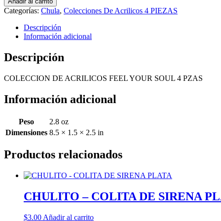
Añadir al carrito
ACRILICOS
Categorías:
Chula
,
Colecciones De Acrilicos 4 PIEZAS
FEEL
YOUR
Descripción
SOUL
Información adicional
4
PZAS
Descripción
cantidad
COLECCION DE ACRILICOS FEEL YOUR SOUL 4 PZAS
Información adicional
Peso
2.8 oz
Dimensiones
8.5 × 1.5 × 2.5 in
Productos relacionados
CHULITO – COLITA DE SIRENA P
$
3.00
Añadir al carrito