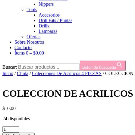
Nippers
Tools
Accesorios
Drill Bits / Puntas
Drills
Lamparas
Ofertas
Sobre Nosotros
Contacto
Ítems 0
–
$
0.00
Buscar:
Botón de búsqueda
Inicio
/
Chula
/
Colecciones De Acrilicos 4 PIEZAS
/ COLECCION 
COLECCION DE ACRILICOS 
$
10.00
24 disponibles
COLECCION
DE