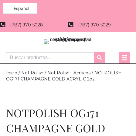
Español
(787) 970-5028
(787) 970-5029
Buscar:
Botón
de
búsqueda
Inicio
/
Not Polish
/
Not Polish - Acrilicos
/ NOTPOLISH
OG171 CHAMPAGNE GOLD ACRYLIC 2oz.
NOTPOLISH OG171
CHAMPAGNE GOLD