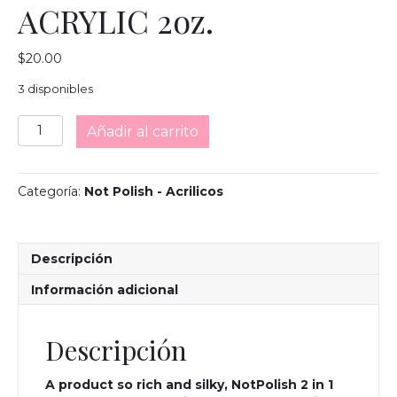
ACRYLIC 2oz.
$
20.00
3 disponibles
NOTPOLISH
Añadir al carrito
OG171
CHAMPAGNE
GOLD
Categoría:
Not Polish - Acrilicos
ACRYLIC
2oz.
cantidad
Descripción
Información adicional
Descripción
A product so rich and silky, NotPolish 2 in 1