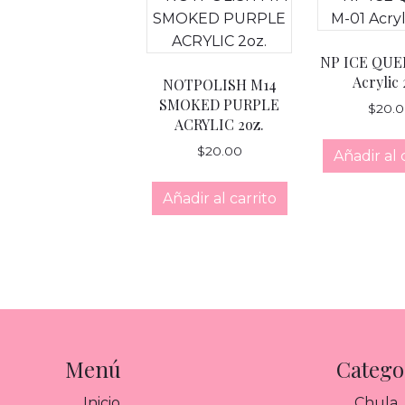
NP ICE QUE
Acrylic 
NOTPOLISH M14
SMOKED PURPLE
$
20.
ACRYLIC 2oz.
$
20.00
Añadir al 
Añadir al carrito
Menú
Catego
Inicio
Chula