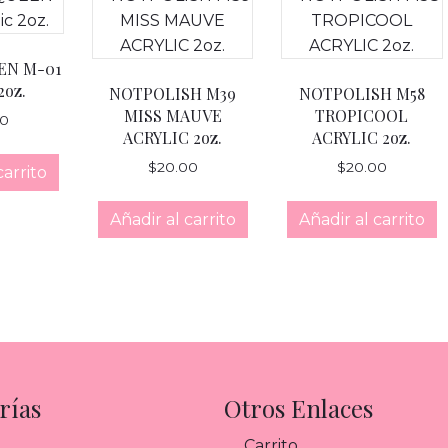
EN M-01
2oz.
NOTPOLISH M39
NOTPOLISH M58
MISS MAUVE
TROPICOOL
00
ACRYLIC 2oz.
ACRYLIC 2oz.
$
20.00
$
20.00
carrito
Añadir al carrito
Añadir al carrito
rías
Otros Enlaces
Carrito