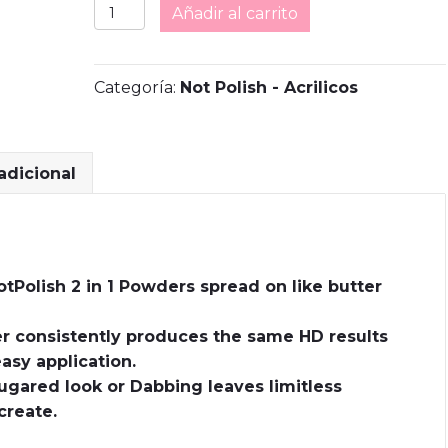
NOTPOLISH
Añadir al carrito
OG136
PINK
NUDE
Categoría:
Not Polish - Acrilicos
ACRYLIC
2oz.
cantidad
adicional
otPolish 2 in 1 Powders spread on like butter
 consistently produces the same HD results
asy application.
ugared look or Dabbing leaves limitless
create.