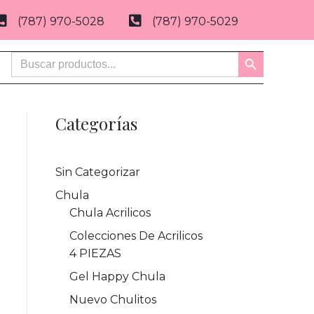
(787) 970-5028
(787) 970-5029
Buscar:
Botón
de
búsqueda
Categorías
Sin Categorizar
Chula
Chula Acrilicos
Colecciones De Acrilicos
4 PIEZAS
Gel Happy Chula
Nuevo Chulitos