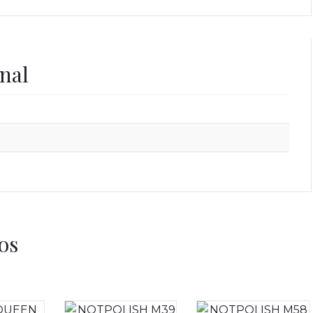
nal
os