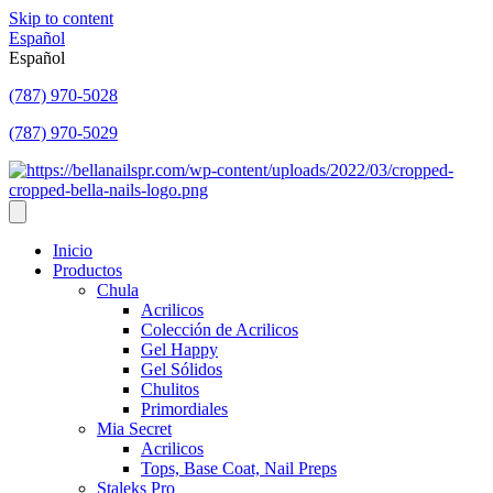
Skip to content
Español
Español
(787) 970-5028
(787) 970-5029
Inicio
Productos
Chula
Acrilicos
Colección de Acrilicos
Gel Happy
Gel Sólidos
Chulitos
Primordiales
Mia Secret
Acrilicos
Tops, Base Coat, Nail Preps
Staleks Pro