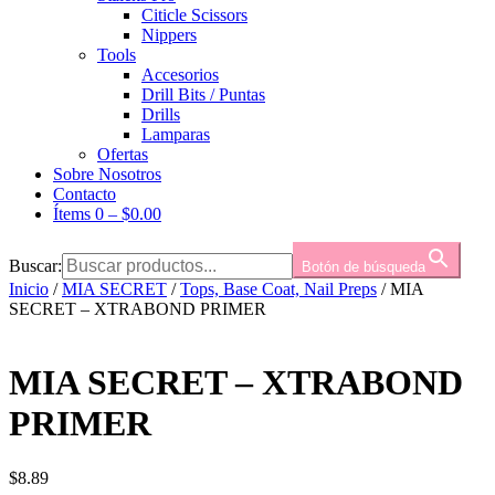
Citicle Scissors
Nippers
Tools
Accesorios
Drill Bits / Puntas
Drills
Lamparas
Ofertas
Sobre Nosotros
Contacto
Ítems 0
–
$
0.00
Buscar:
Botón de búsqueda
Inicio
/
MIA SECRET
/
Tops, Base Coat, Nail Preps
/ MIA
SECRET – XTRABOND PRIMER
MIA SECRET – XTRABOND
PRIMER
$
8.89