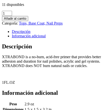
11 disponibles
MIA
SECRET
Añadir al carrito
-
Categoría:
Tops, Base Coat, Nail Preps
XTRABOND
PRIMER
Descripción
cantidad
Información adicional
Descripción
XTRABOND is a no-burn, acid-free primer that provides better
adhesion and duration for nail polishes, acrylic and gel systems.
XTRABOND does NOT burn natural nails or cuticles.
1FL.OZ
Información adicional
Peso
2.9 oz
Dimensiones
1.5 × 1.5 × 3.2 in