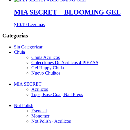
MIA SECRET – BLOOMING GEL
$
10.19
Leer más
Categorías
Sin Categorizar
Chula
Chula Acrilicos
Colecciones De Acrilicos 4 PIEZAS
Gel Happy Chula
Nuevo Chulitos
MIA SECRET
Acrilicos
Tops, Base Coat, Nail Preps
Not Polish
Esencial
Monomer
Not Polish - Acrilicos