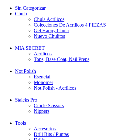
Sin Categorizar
Chula
Chula Acrilicos
Colecciones De Acrilicos 4 PIEZAS
Gel Happy Chula
Nuevo Chulitos
MIA SECRET
Acrilicos
Tops, Base Coat, Nail Preps
Not Polish
Esencial
Monomer
Not Polish - Acrilicos
Staleks Pro
Citicle Scissors
Nippers
Tools
Accesorios
Drill Bits / Puntas
Drills