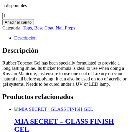
5 disponibles
MIA
SECRET
Añadir al carrito
-
Categoría:
Tops, Base Coat, Nail Preps
ROSE
PETAL
Descripción
RUBBER
GEL
Descripción
cantidad
Rubber Topcoat Gel has been specially formulated to provide a
long-lasting shine. Its thicker formula is ideal to use when doing a
Russian Manicure; just ensure to use one coat of Luxury on your
natural nail before applying. It can also be used on top of acrylic or
gel systems. Needs to be cured under a UV or LED lamp.
Productos relacionados
MIA SECRET – GLASS FINISH
GEL