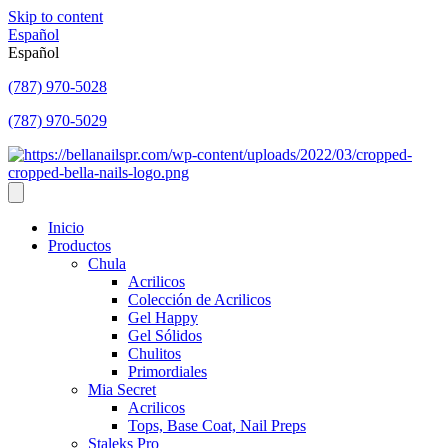
Skip to content
Español
Español
(787) 970-5028
(787) 970-5029
Inicio
Productos
Chula
Acrilicos
Colección de Acrilicos
Gel Happy
Gel Sólidos
Chulitos
Primordiales
Mia Secret
Acrilicos
Tops, Base Coat, Nail Preps
Staleks Pro