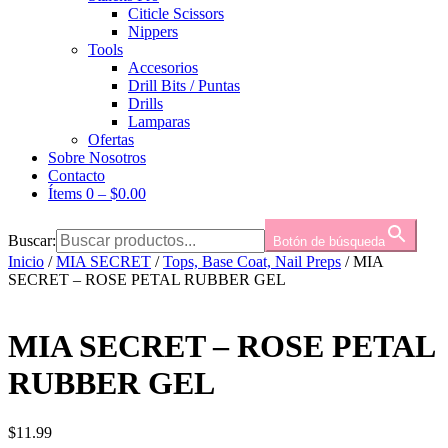
Citicle Scissors
Nippers
Tools
Accesorios
Drill Bits / Puntas
Drills
Lamparas
Ofertas
Sobre Nosotros
Contacto
Ítems 0
–
$
0.00
Buscar:
Botón de búsqueda
Inicio
/
MIA SECRET
/
Tops, Base Coat, Nail Preps
/ MIA
SECRET – ROSE PETAL RUBBER GEL
MIA SECRET – ROSE PETAL
RUBBER GEL
$
11.99