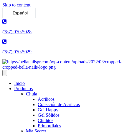
Skip to content
Español
(787) 970-5028
(787) 970-5029
Inicio
Productos
Chula
Acrilicos
Colección de Acrilicos
Gel Happy
Gel Sólidos
Chulitos
Primordiales
Mia Secret