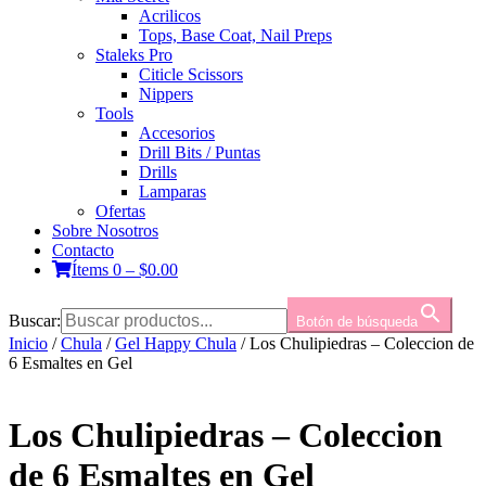
Acrilicos
Tops, Base Coat, Nail Preps
Staleks Pro
Citicle Scissors
Nippers
Tools
Accesorios
Drill Bits / Puntas
Drills
Lamparas
Ofertas
Sobre Nosotros
Contacto
Ítems 0
–
$
0.00
Buscar:
Botón de búsqueda
Inicio
/
Chula
/
Gel Happy Chula
/ Los Chulipiedras – Coleccion de
6 Esmaltes en Gel
Los Chulipiedras – Coleccion
de 6 Esmaltes en Gel