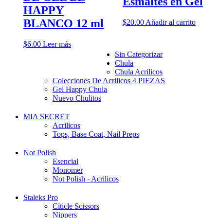
Esmaltes en Gel
HAPPY
BLANCO 12 ml
$
20.00
Añadir al carrito
$
6.00
Leer más
Sin Categorizar
Chula
Chula Acrilicos
Colecciones De Acrilicos 4 PIEZAS
Gel Happy Chula
Nuevo Chulitos
MIA SECRET
Acrilicos
Tops, Base Coat, Nail Preps
Not Polish
Esencial
Monomer
Not Polish - Acrilicos
Staleks Pro
Citicle Scissors
Nippers