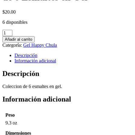
$
20.00
6 disponibles
Los
Chulipiedras
Añadir al carrito
-
Categoría:
Gel Happy Chula
Coleccion
de
Descripción
6
Información adicional
Esmaltes
en
Descripción
Gel
cantidad
Coleccion de 6 esmaltes en gel.
Información adicional
Peso
9.3 oz
Dimensiones