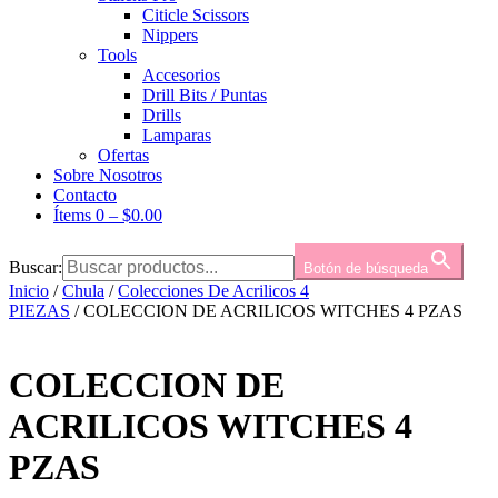
Citicle Scissors
Nippers
Tools
Accesorios
Drill Bits / Puntas
Drills
Lamparas
Ofertas
Sobre Nosotros
Contacto
Ítems 0
–
$
0.00
Buscar:
Botón de búsqueda
Inicio
/
Chula
/
Colecciones De Acrilicos 4
PIEZAS
/ COLECCION DE ACRILICOS WITCHES 4 PZAS
COLECCION DE
ACRILICOS WITCHES 4
PZAS