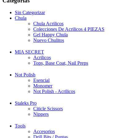
Categorías
Sin Categorizar
Chula
Chula Acrilicos
Colecciones De Acrilicos 4 PIEZAS
Gel Happy Chula
Nuevo Chulitos
MIA SECRET
Acrilicos
Tops, Base Coat, Nail Preps
Not Polish
Esencial
Monomer
Not Polish - Acrilicos
Staleks Pro
Citicle Scissors
Nippers
Tools
Accesorios
Drill Bits / Puntas