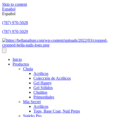
Skip to content
Español
Español
(787) 970-5028
(787) 970-5029
Inicio
Productos
Chula
Acrilicos
Colección de Acrilicos
Gel Happy
Gel Sólidos
Chulitos
Primordiales
Mia Secret
Acrilicos
Tops, Base Coat, Nail Preps
Staleks Pro