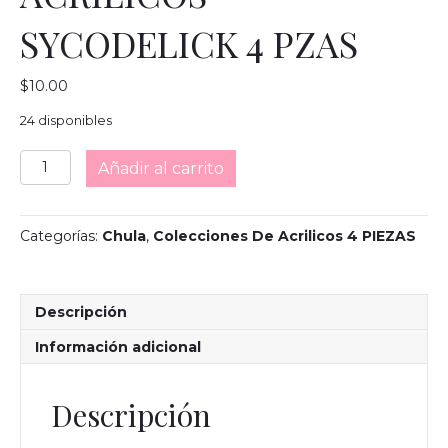
SYCODELICK 4 PZAS
$
10.00
24 disponibles
COLECCION
Añadir al carrito
DE
ACRILICOS
SYCODELICK
Categorías:
Chula
,
Colecciones De Acrilicos 4 PIEZAS
4
PZAS
cantidad
Descripción
Información adicional
Descripción