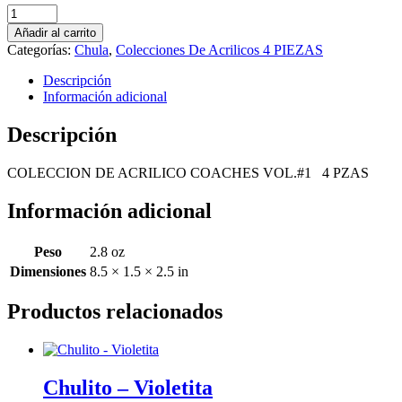
COLECCION
DE
Añadir al carrito
ACRILICOS
Categorías:
Chula
,
Colecciones De Acrilicos 4 PIEZAS
COACHES
VOL.
Descripción
#1
Información adicional
4
PZAS
Descripción
cantidad
COLECCION DE ACRILICO COACHES VOL.#1 4 PZAS
Información adicional
Peso
2.8 oz
Dimensiones
8.5 × 1.5 × 2.5 in
Productos relacionados
Chulito – Violetita