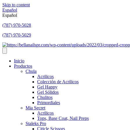
Skip to content
Español
Español
(787) 970-5028
(787) 970-5029
Inicio
Productos
Chula
Acrilicos
Colección de Acrilicos
Gel Happy
Gel Sólidos
Chulitos
Primordiales
Mia Secret
Acrilicos
Tops, Base Coat, Nail Preps
Staleks Pro
Citicle Scissors