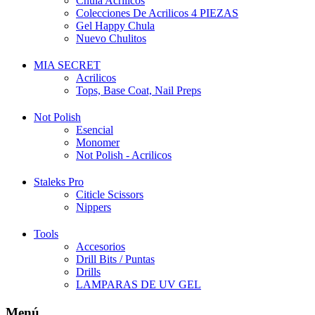
Chula Acrilicos
Colecciones De Acrilicos 4 PIEZAS
Gel Happy Chula
Nuevo Chulitos
MIA SECRET
Acrilicos
Tops, Base Coat, Nail Preps
Not Polish
Esencial
Monomer
Not Polish - Acrilicos
Staleks Pro
Citicle Scissors
Nippers
Tools
Accesorios
Drill Bits / Puntas
Drills
LAMPARAS DE UV GEL
Menú