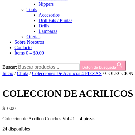
Nippers
Tools
Accesorios
Drill Bits / Puntas
Drills
Lamparas
Ofertas
Sobre Nosotros
Contacto
Ítems 0
–
$
0.00
Buscar:
Botón de búsqueda
Inicio
/
Chula
/
Colecciones De Acrilicos 4 PIEZAS
/ COLECCION 
COLECCION DE ACRILICOS 
$
10.00
Coleccion de Acrilico Coaches Vol.#1 4 piezas
24 disponibles