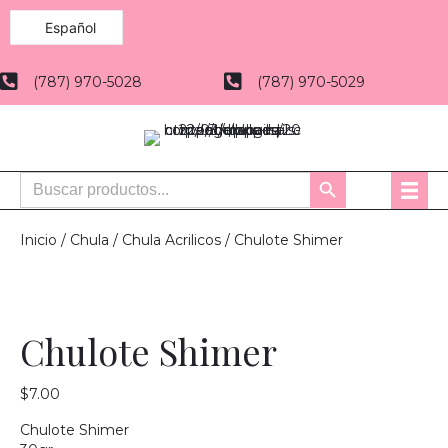
Español
(787) 970-5028
(787) 970-5029
Buscar:
Botón
de
búsqueda
Inicio
/
Chula
/
Chula Acrilicos
/ Chulote Shimer
Chulote Shimer
$
7.00
Chulote Shimer