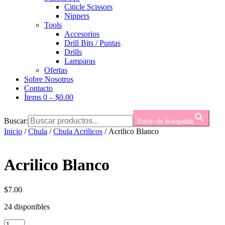
Citicle Scissors
Nippers
Tools
Accesorios
Drill Bits / Puntas
Drills
Lamparas
Ofertas
Sobre Nosotros
Contacto
Ítems 0
–
$
0.00
Buscar:
Botón de búsqueda
Inicio
/
Chula
/
Chula Acrilicos
/ Acrilico Blanco
Acrilico Blanco
$
7.00
24 disponibles
Acrilico