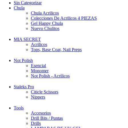
Sin Categorizar
Chula
Chula Acrilicos
Colecciones De Acrilicos 4 PIEZAS
Gel Happy Chula
Nuevo Chulitos
MIA SECRET
Acrilicos
Tops, Base Coat, Nail Preps
Not Polish
Esencial
Monomer
Not Polish - Acrilicos
Staleks Pro
Citicle Scissors
Nippers
Tools
Accesorios
Drill Bits / Puntas
Drills