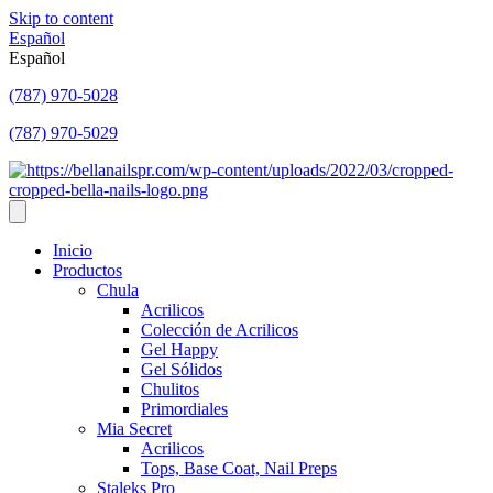
Skip to content
Español
Español
(787) 970-5028
(787) 970-5029
Inicio
Productos
Chula
Acrilicos
Colección de Acrilicos
Gel Happy
Gel Sólidos
Chulitos
Primordiales
Mia Secret
Acrilicos
Tops, Base Coat, Nail Preps
Staleks Pro