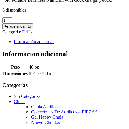
45K Portable Brushless Nail Drill with clock charging dock.
6 disponibles
2
in
Añadir al carrito
1
Categoría:
Drills
Brushless
Nail
Información adicional
Drill
45K
Información adicional
Rechargable
cantidad
Peso
48 oz
Dimensiones
8 × 10 × 3 in
Categorías
Sin Categorizar
Chula
Chula Acrilicos
Colecciones De Acrilicos 4 PIEZAS
Gel Happy Chula
Nuevo Chulitos