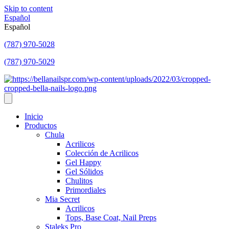
Skip to content
Español
Español
(787) 970-5028
(787) 970-5029
Inicio
Productos
Chula
Acrilicos
Colección de Acrilicos
Gel Happy
Gel Sólidos
Chulitos
Primordiales
Mia Secret
Acrilicos
Tops, Base Coat, Nail Preps
Staleks Pro