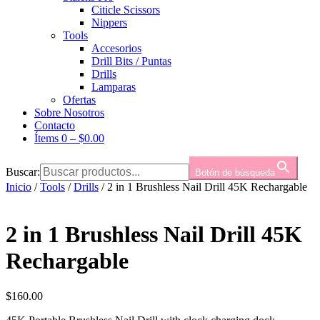
Citicle Scissors
Nippers
Tools
Accesorios
Drill Bits / Puntas
Drills
Lamparas
Ofertas
Sobre Nosotros
Contacto
Ítems 0
–
$
0.00
Buscar:
Botón de búsqueda
Inicio
/
Tools
/
Drills
/ 2 in 1 Brushless Nail Drill 45K Rechargable
2 in 1 Brushless Nail Drill 45K
Rechargable
$
160.00