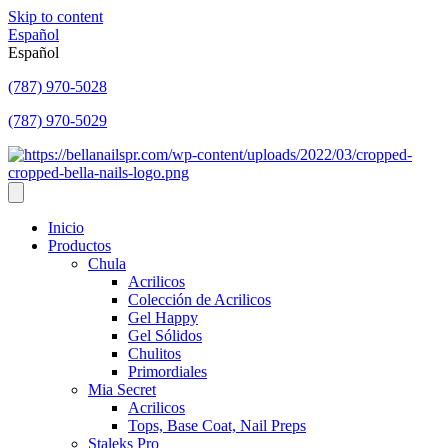
Skip to content
Español
Español
(787) 970-5028
(787) 970-5029
Inicio
Productos
Chula
Acrilicos
Colección de Acrilicos
Gel Happy
Gel Sólidos
Chulitos
Primordiales
Mia Secret
Acrilicos
Tops, Base Coat, Nail Preps
Staleks Pro