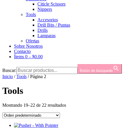
Citicle Scissors
Nippers
Tools
Accesorios
Drill Bits / Puntas
Drills
Lamparas
Ofertas
Sobre Nosotros
Contacto
Ítems 0
–
$
0.00
Buscar:
Botón de búsqueda
Inicio
/
Tools
/ Página 2
Tools
Mostrando 19–22 de 22 resultados