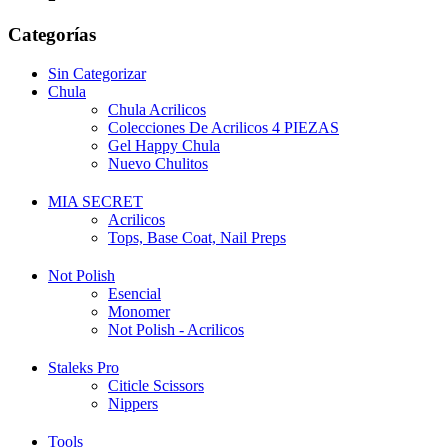
Categorías
Sin Categorizar
Chula
Chula Acrilicos
Colecciones De Acrilicos 4 PIEZAS
Gel Happy Chula
Nuevo Chulitos
MIA SECRET
Acrilicos
Tops, Base Coat, Nail Preps
Not Polish
Esencial
Monomer
Not Polish - Acrilicos
Staleks Pro
Citicle Scissors
Nippers
Tools