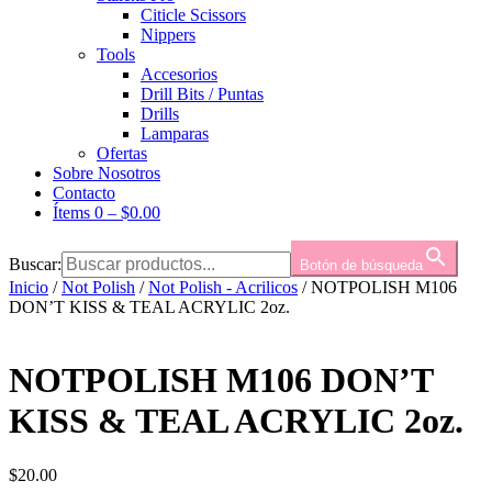
Citicle Scissors
Nippers
Tools
Accesorios
Drill Bits / Puntas
Drills
Lamparas
Ofertas
Sobre Nosotros
Contacto
Ítems 0
–
$
0.00
Buscar:
Botón de búsqueda
Inicio
/
Not Polish
/
Not Polish - Acrilicos
/ NOTPOLISH M106
DON’T KISS & TEAL ACRYLIC 2oz.
NOTPOLISH M106 DON’T
KISS & TEAL ACRYLIC 2oz.
$
20.00