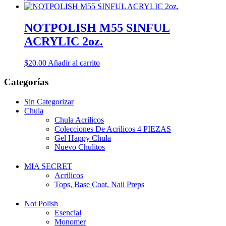
NOTPOLISH M55 SINFUL
ACRYLIC 2oz.
$
20.00
Añadir al carrito
Categorías
Sin Categorizar
Chula
Chula Acrilicos
Colecciones De Acrilicos 4 PIEZAS
Gel Happy Chula
Nuevo Chulitos
MIA SECRET
Acrilicos
Tops, Base Coat, Nail Preps
Not Polish
Esencial
Monomer