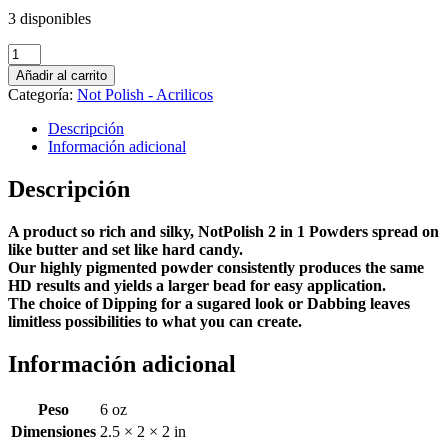
3 disponibles
NOTPOLISH
M106
Añadir al carrito
DON'T
Categoría:
Not Polish - Acrilicos
KISS
&
Descripción
TEAL
Información adicional
ACRYLIC
2oz.
Descripción
cantidad
A product so rich and silky, NotPolish 2 in 1 Powders spread on
like butter and set like hard candy.
Our highly pigmented powder consistently produces the same
HD results and yields a larger bead for easy application.
The choice of Dipping for a sugared look or Dabbing leaves
limitless possibilities to what you can create.
Información adicional
Peso
6 oz
Dimensiones
2.5 × 2 × 2 in