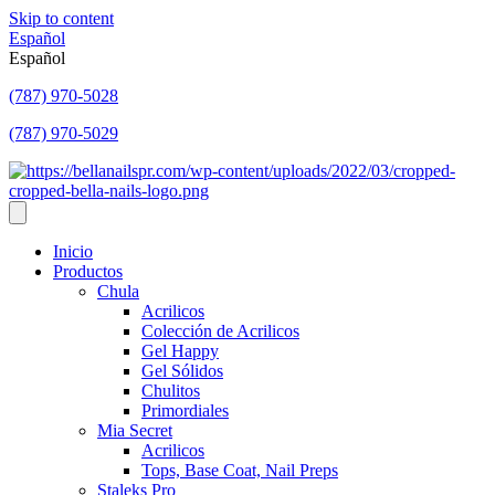
Skip to content
Español
Español
(787) 970-5028
(787) 970-5029
Inicio
Productos
Chula
Acrilicos
Colección de Acrilicos
Gel Happy
Gel Sólidos
Chulitos
Primordiales
Mia Secret
Acrilicos
Tops, Base Coat, Nail Preps
Staleks Pro