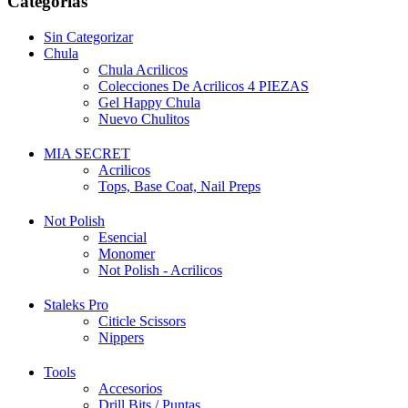
Categorías
Sin Categorizar
Chula
Chula Acrilicos
Colecciones De Acrilicos 4 PIEZAS
Gel Happy Chula
Nuevo Chulitos
MIA SECRET
Acrilicos
Tops, Base Coat, Nail Preps
Not Polish
Esencial
Monomer
Not Polish - Acrilicos
Staleks Pro
Citicle Scissors
Nippers
Tools
Accesorios
Drill Bits / Puntas