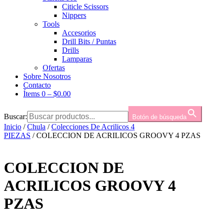
Citicle Scissors
Nippers
Tools
Accesorios
Drill Bits / Puntas
Drills
Lamparas
Ofertas
Sobre Nosotros
Contacto
Ítems 0
–
$
0.00
Buscar:
Botón de búsqueda
Inicio
/
Chula
/
Colecciones De Acrilicos 4
PIEZAS
/ COLECCION DE ACRILICOS GROOVY 4 PZAS
COLECCION DE
ACRILICOS GROOVY 4
PZAS